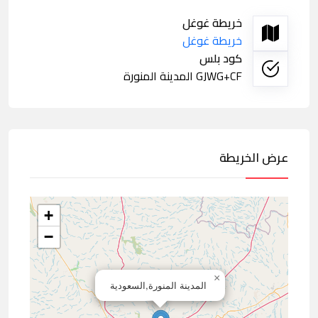
خريطة غوغل
خريطة غوغل
كود بلس
GJWG+CF المدينة المنورة
عرض الخريطة
+
−
×
المدينة المنورة,السعودية