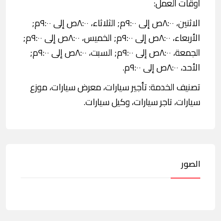
اوقات العمل:
الاثنين، ٨:٠٠ص إلى ٩:٠٠م; الثلاثاء، ٨:٠٠ص إلى ٩:٠٠م;
الأربعاء، ٨:٠٠ص إلى ٩:٠٠م; الخميس، ٨:٠٠ص إلى ٩:٠٠م;
الجمعة، ٨:٠٠ص إلى ٩:٠٠م; السبت، ٨:٠٠ص إلى ٩:٠٠م;
الأحد، ٨:٠٠ص إلى ٩:٠٠م.
تصنيف الخدمة: تأجير سيارات، معرض سيارات، موزع
سيارات، تاجر سيارات، وكيل سيارات.
الصور