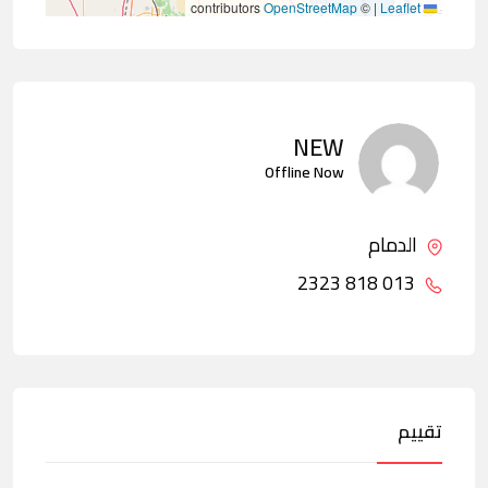
contributors
OpenStreetMap
©
|
Leaflet
NEW
Offline Now
الدمام
013 818 2323
تقييم