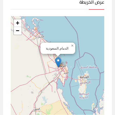
عرض الخريطة
+
−
×
الدمام,السعودية