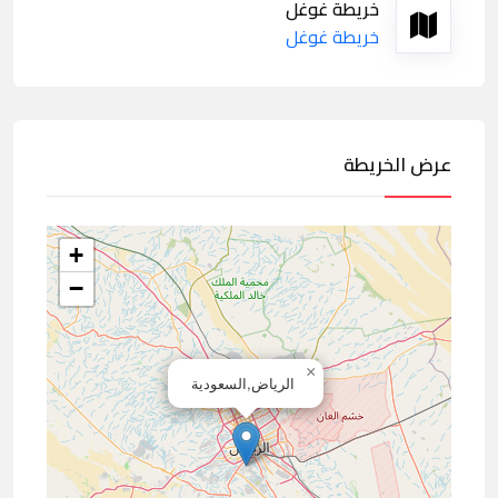
خريطة غوغل
خريطة غوغل
عرض الخريطة
+
−
×
الرياض,السعودية