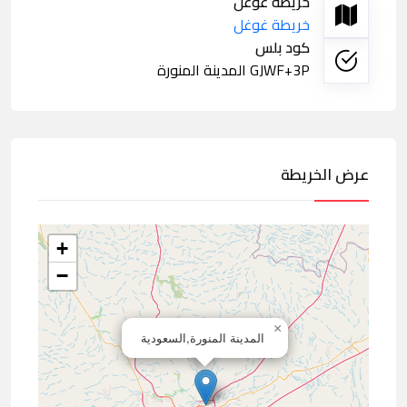
خريطة غوغل
خريطة غوغل
كود بلس
GJWF+3P المدينة المنورة
عرض الخريطة
+
−
×
المدينة المنورة,السعودية