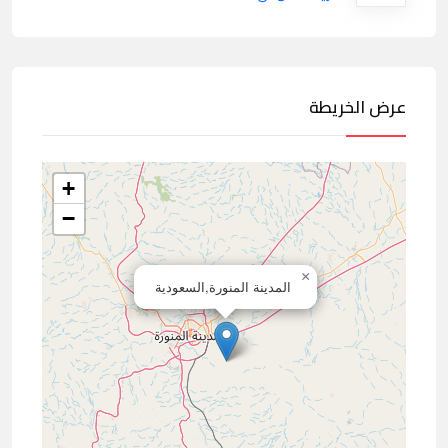
عرض الخريطة
+
−
×
المدينة المنورة,السعودية