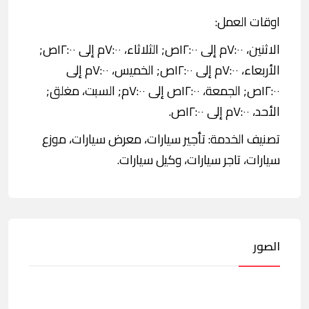
اوقات العمل:
الاثنين، ٧:٠٠م إلى ١٢:٠٠ص; الثلاثاء، ٧:٠٠م إلى ١٢:٠٠ص;
الأربعاء، ٧:٠٠م إلى ١٢:٠٠ص; الخميس، ٧:٠٠م إلى
١٢:٠٠ص; الجمعة، ١٢:٠٠ص إلى ٧:٠٠م; السبت، مغلق;
الأحد، ٧:٠٠م إلى ١٢:٠٠ص.
تصنيف الخدمة: تأجير سيارات، معرض سيارات، موزع
سيارات، تاجر سيارات، وكيل سيارات.
الصور