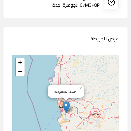
C7M3+8P الجوهرة، جدة
عرض الخريطة
+
−
×
جدة,السعودية