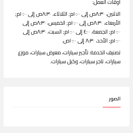
اوقات العمل:
الاثنين، ٨:٣٠ص إلى ١٠:٠٠م; الثلاثاء، ٨:٣٠ص إلى ١٠:٠٠م;
الأربعاء، ٨:٣٠ص إلى ١٠:٠٠م; الخميس، ٨:٣٠ص إلى
١٠:٠٠م; الجمعة، ٤:٠٠ إلى ١٠:٠٠م; السبت، ٨:٣٠ص إلى
١٠:٠٠م; الأحد، ٨:٣٠ إلى ١٠:٠٠ص.
تصنيف الخدمة: تأجير سيارات، معرض سيارات، موزع
سيارات، تاجر سيارات، وكيل سيارات.
الصور