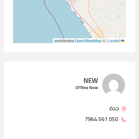
contributors
OpenStreetMap
©
|
Leaflet
NEW
Offline Now
جدة
050 561 7964