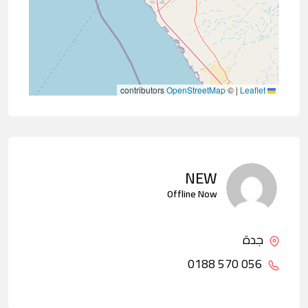
contributors
OpenStreetMap
©
|
Leaflet
NEW
Offline Now
جدة
056 570 0188