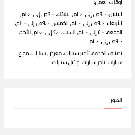
اوقات العمل:
الاثنين، ٩:٠٠ص إلى ١٠:٠٠م; الثلاثاء، ٩:٠٠ص إلى ١٠:٠٠م;
الأربعاء، ٩:٠٠ص إلى ١٠:٠٠م; الخميس، ٩:٠٠ص إلى ١٠:٠٠م;
الجمعة، ٤:٠٠ إلى ١٠:٠٠م; السبت، ٤:٠٠ إلى ١٠:٠٠م; الأحد،
٩:٠٠ص إلى ١٠:٠٠م.
تصنيف الخدمة: تأجير سيارات، معرض سيارات، موزع
سيارات، تاجر سيارات، وكيل سيارات.
الصور