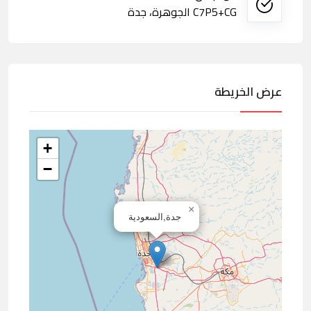
C7P5+CG الجوهرة، جدة
عرض الخريطة
+
−
×
جدة,السعودية