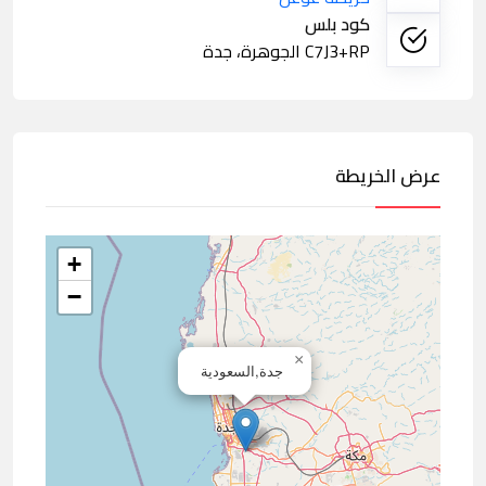
كود بلس
C7J3+RP الجوهرة، جدة
عرض الخريطة
+
−
×
جدة,السعودية