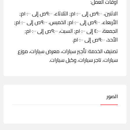
اوقات العمل:
الاثنين، ٩:٠٠ص إلى ١٠:٠٠م; الثلاثاء، ٩:٠٠ص إلى ١٠:٠٠م;
الأربعاء، ٩:٠٠ص إلى ١٠:٠٠م; الخميس، ٩:٠٠ص إلى ١٠:٠٠م;
الجمعة، ٤:٠٠ إلى ١٠:٠٠م; السبت، ٩:٠٠ص إلى ١٠:٠٠م;
الأحد، ٩:٠٠ص إلى ١٠:٠٠م.
تصنيف الخدمة: تأجير سيارات، معرض سيارات، موزع
سيارات، تاجر سيارات، وكيل سيارات.
الصور