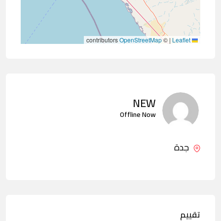
contributors
OpenStreetMap
©
|
Leaflet
NEW
Offline Now
جدة
تقييم