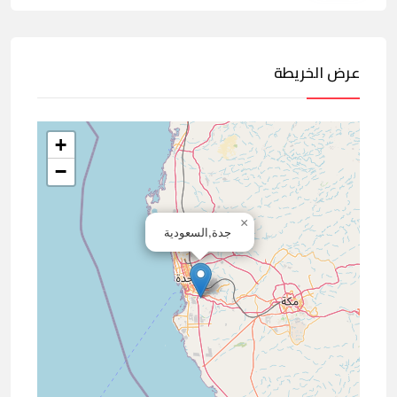
عرض الخريطة
+
−
×
جدة,السعودية