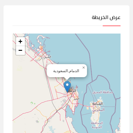
عرض الخريطة
+
−
×
الدمام,السعودية