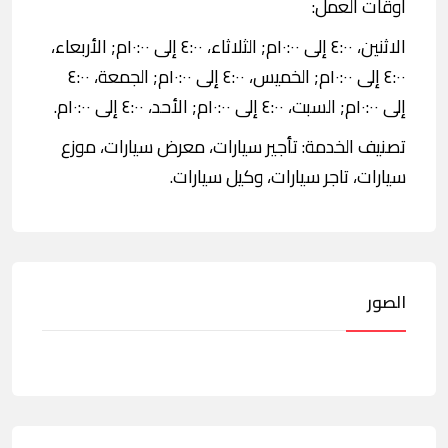
اوقات العمل:
الاثنين، ٤:٠٠ إلى ١٠:٠٠م; الثلاثاء، ٤:٠٠ إلى ١٠:٠٠م; الأربعاء،
٤:٠٠ إلى ١٠:٠٠م; الخميس، ٤:٠٠ إلى ١٠:٠٠م; الجمعة، ٤:٠٠
إلى ١٠:٠٠م; السبت، ٤:٠٠ إلى ١٠:٠٠م; الأحد، ٤:٠٠ إلى ١٠:٠٠م.
تصنيف الخدمة: تأجير سيارات، معرض سيارات، موزع
سيارات، تاجر سيارات، وكيل سيارات.
الصور