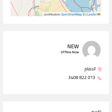
contributors
OpenStreetMap
©
|
Leaflet
NEW
Offline Now
الدمام
013 822 3408
تقييم