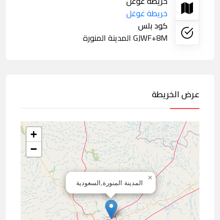
خريطة غوغل
خريطة غوغل
كود بلس
GJWF+8M المدينة المنورة
عرض الخريطة
+
−
×
المدينة المنورة,السعودية