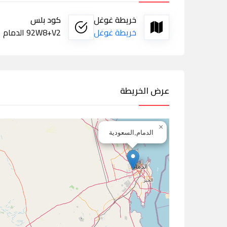
خريطة غوغل
كود بلس
خريطة غوغل
92W8+V2 الدمام
عرض الخريطة
×
الدمام,السعودية