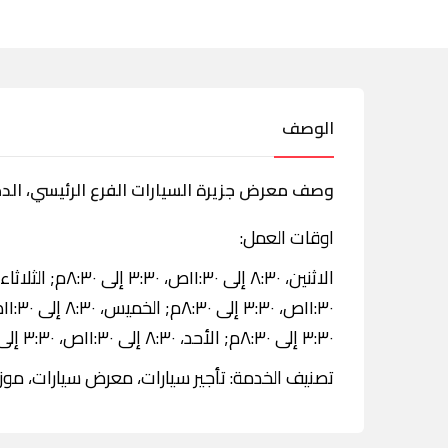
الوصف
وصف معرض جزيرة السيارات الفرع الرئيسي، الد
اوقات العمل:
٣:٣٠ إلى ٨:٣٠م; الأحد، ٨:٣٠ إلى ١١:٣٠ص، ٣:٣٠ إلى ٨:٣٠م.
تصنيف الخدمة: تأجير سيارات، معرض سيارات، موزع 