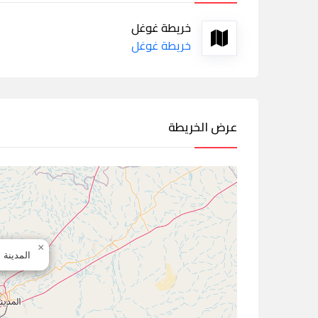
خريطة غوغل
خريطة غوغل
عرض الخريطة
×
المدينة 