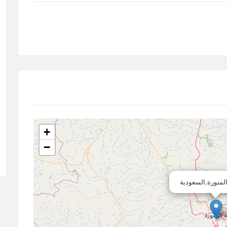
+
−
المنورة,السعودية