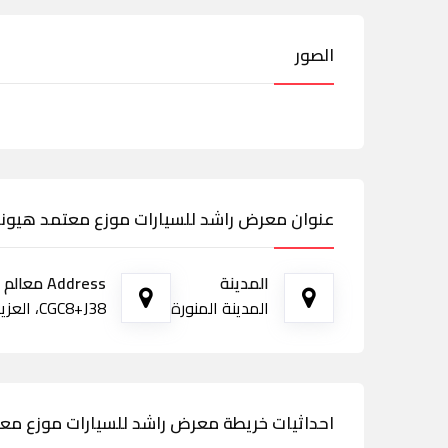
الصور
عنوان معرض راشد للسيارات موزع معتمد هيوندا
المدينة
Address معالم الطريق
المدينة المنورة
CGC8+J38، العزيزية، المدينة المنورة 42376
احداثيات خريطة معرض راشد للسيارات موزع معت