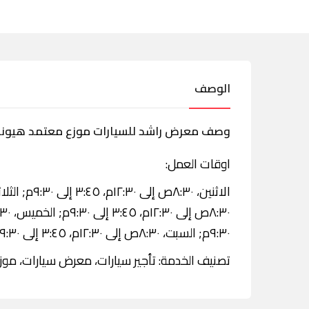
الوصف
وصف معرض راشد للسيارات موزع معتمد هيونداى
اوقات العمل:
٩:٣٠م; السبت، ٨:٣٠ص إلى ١٢:٣٠م، ٣:٤٥ إلى ٩:٣٠م; الأحد، ٨:٣٠ص إلى ١٢:٣٠م، ٣:٤٥ إلى ٩:٣٠م.
تصنيف الخدمة: تأجير سيارات، معرض سيارات، موزع 