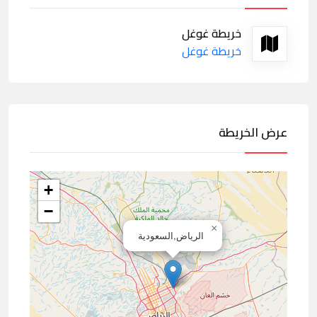
خريطة غوغل
خريطة غوغل
عرض الخريطة
+
−
×
الرياض,السعودية