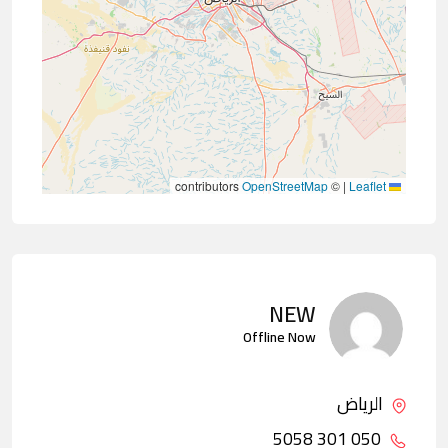
contributors
OpenStreetMap
©
|
Leaflet
NEW
Offline Now
الرياض
050 301 5058