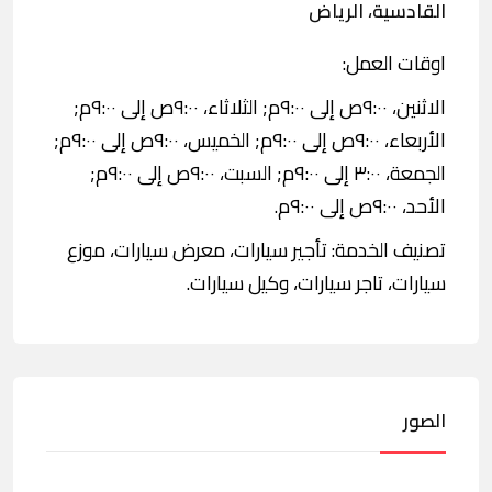
القادسية، الرياض
اوقات العمل:
الاثنين، ٩:٠٠ص إلى ٩:٠٠م; الثلاثاء، ٩:٠٠ص إلى ٩:٠٠م;
الأربعاء، ٩:٠٠ص إلى ٩:٠٠م; الخميس، ٩:٠٠ص إلى ٩:٠٠م;
الجمعة، ٣:٠٠ إلى ٩:٠٠م; السبت، ٩:٠٠ص إلى ٩:٠٠م;
الأحد، ٩:٠٠ص إلى ٩:٠٠م.
تصنيف الخدمة: تأجير سيارات، معرض سيارات، موزع
سيارات، تاجر سيارات، وكيل سيارات.
الصور