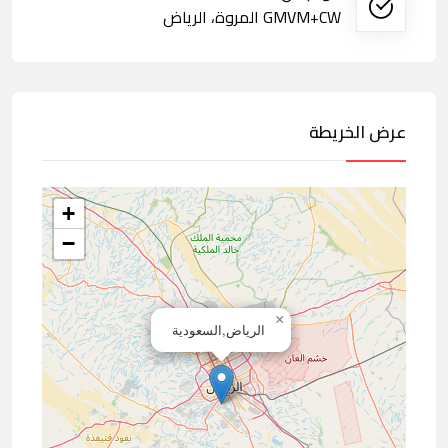
GMVM+CW المروة، الرياض
عرض الخريطة
+
−
×
الرياض,السعودية