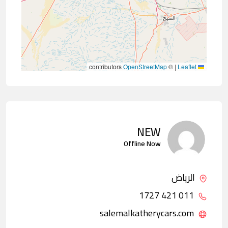
contributors
OpenStreetMap
©
|
Leaflet
NEW
Offline Now
الرياض
011 421 1727
salemalkatherycars.com