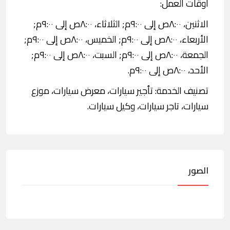
اوقات العمل:
الاثنين، ٨:٠٠ص إلى ٩:٠٠م; الثلاثاء، ٨:٠٠ص إلى ٩:٠٠م;
الأربعاء، ٨:٠٠ص إلى ٩:٠٠م; الخميس، ٨:٠٠ص إلى ٩:٠٠م;
الجمعة، ٨:٠٠ص إلى ٩:٠٠م; السبت، ٨:٠٠ص إلى ٩:٠٠م;
الأحد، ٨:٠٠ص إلى ٩:٠٠م.
تصنيف الخدمة: تأجير سيارات، معرض سيارات، موزع
سيارات، تاجر سيارات، وكيل سيارات.
الصور