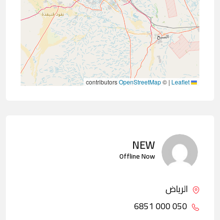
contributors
OpenStreetMap
©
|
Leaflet
NEW
Offline Now
الرياض
050 000 6851