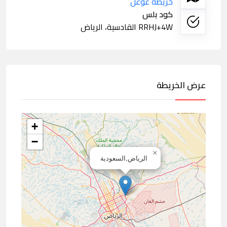
خريطة غوغل
كود بلس
RRHJ+4W القادسية، الرياض
عرض الخريطة
+
−
×
الرياض,السعودية