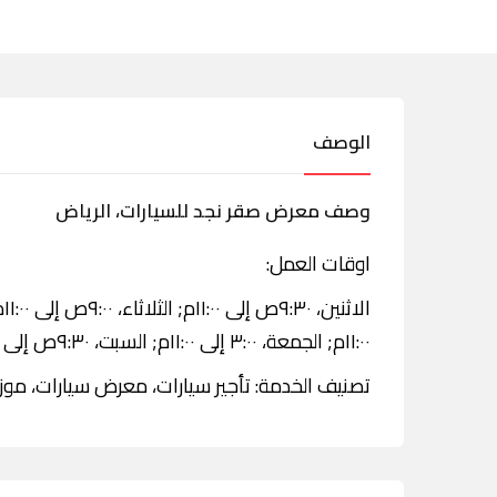
الوصف
وصف معرض صقر نجد للسيارات، الرياض
اوقات العمل:
١١:٠٠م; الجمعة، ٣:٠٠ إلى ١١:٠٠م; السبت، ٩:٣٠ص إلى ١١:٠٠م; الأحد، ٩:٣٠ص إلى ١١:٠٠م.
تصنيف الخدمة: تأجير سيارات، معرض سيارات، موزع 