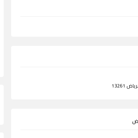
ض 13261
اض