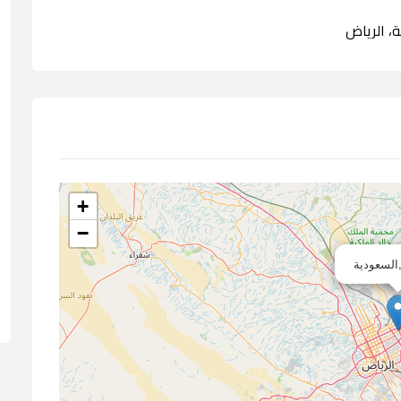
+
−
السعودية