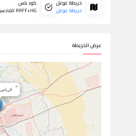
خريطة غوغل
كود بلس
خريطة غوغل
RRFF+HG القادسية، الرياض
عرض الخريطة
×
الرياض,