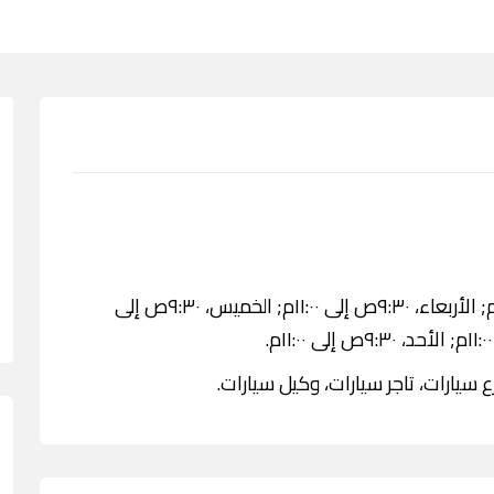
الاثنين، ٩:٣٠ص إلى ١١:٠٠م; الثلاثاء، ٩:٠٠ص إلى ١١:٠٠م; الأربعاء، ٩:٣٠ص إلى ١١:٠٠م; الخميس، ٩:٣٠ص إلى
سيارات، تاجر سيارات، وكيل سيارات.