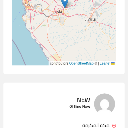
contributors
OpenStreetMap
©
|
Leaflet
NEW
Offline Now
مكة المكرمة