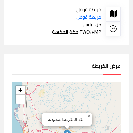
خريطة غوغل
خريطة غوغل
كود بلس
FWC4+MP مكة المكرمة
عرض الخريطة
+
−
×
مكة المكرمة,السعودية