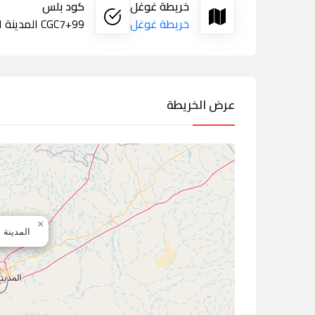
خريطة غوغل
كود بلس
خريطة غوغل
CGC7+99 المدينة المنورة
عرض الخريطة
×
المدينة 