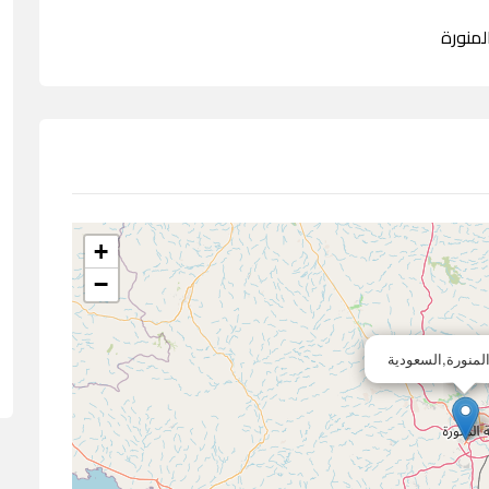
+
−
المنورة,السعودية