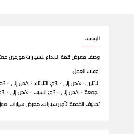
الوصف
وصف معرض قمة الابداع للسيارات موزعين معتمد
اوقات العمل:
الجمعة، ٨:٠٠ص إلى ٩:٠٠م; السبت، ٨:٠٠ص إلى ٩:٠٠م; الأحد، ٨:٠٠ص إلى ٩:٠٠م.
تصنيف الخدمة: تأجير سيارات، معرض سيارات، موزع 