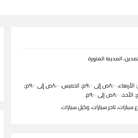
ين، المدينة المنورة
الاثنين، ٨:٠٠ص إلى ٩:٠٠م; الثلاثاء، ٨:٠٠ص إلى ٩:٠٠م; الأربعاء، ٨:٠٠ص إلى ٩:٠٠م; الخميس، ٨:٠٠ص إلى ٩:٠٠م;
سيارات، تاجر سيارات، وكيل سيارات.