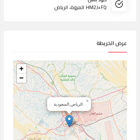
HM2J+FQ المروة، الرياض
عرض الخريطة
+
−
×
الرياض,السعودية