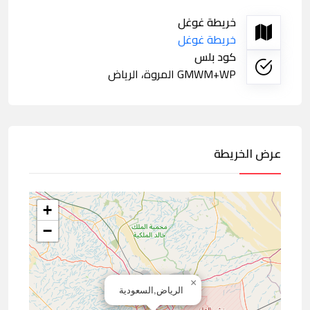
خريطة غوغل
خريطة غوغل
كود بلس
GMWM+WP المروة، الرياض
عرض الخريطة
+
−
×
الرياض,السعودية