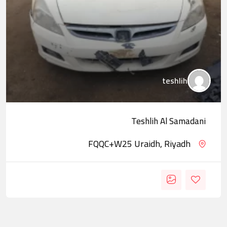
teshlih
Teshlih Al Samadani
FQQC+W25 Uraidh, Riyadh