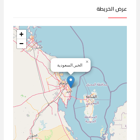
عرض الخريطة
+
−
×
الخبر,السعودية