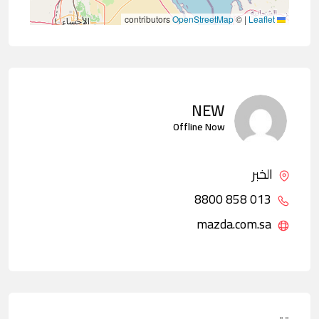
contributors
OpenStreetMap
©
|
Leaflet
NEW
Offline Now
الخبر
013 858 8800
mazda.com.sa