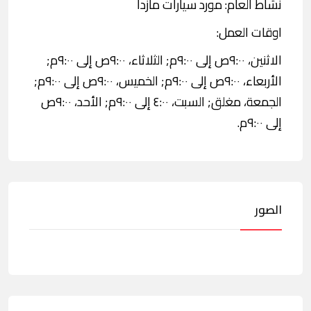
نشاط العام: مورد سيارات مازدا
اوقات العمل:
الاثنين، ٩:٠٠ص إلى ٩:٠٠م; الثلاثاء، ٩:٠٠ص إلى ٩:٠٠م;
الأربعاء، ٩:٠٠ص إلى ٩:٠٠م; الخميس، ٩:٠٠ص إلى ٩:٠٠م;
الجمعة، مغلق; السبت، ٤:٠٠ إلى ٩:٠٠م; الأحد، ٩:٠٠ص
إلى ٩:٠٠م.
الصور