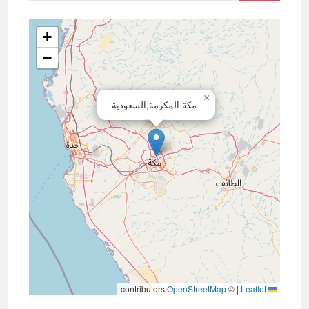
+
−
×
مكة المكرمة,السعودية
contributors
OpenStreetMap
©
|
Leaflet