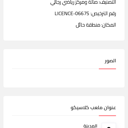
التصنيف: صالة ومركز رياضي رجالي
رقم الترخيص: LICENCE-06675
المكان: منطقة حائل
الصور
عنوان ملعب كلاسيكو
المدينة