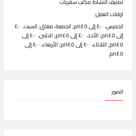
تصنيف النشاط: مكتب سفريات
اوقات العمل:
الخميس، ٤:٠٠ إلى ١١:٤٥م; الجمعة، مغلق; السبت، ٤:٠٠
إلى ١١:٤٥م; الأحد، ٤:٠٠ إلى ١١:٤٥م; الاثنين، ٤:٠٠ إلى
١١:٤٥م; الثلاثاء، ٤:٠٠ إلى ١١:٤٥م; الأربعاء، ٤:٠٠ إلى
١١:٤٥م.
الصور