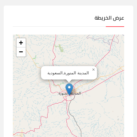
عرض الخريطة
+
−
×
المدينة المنورة,السعودية