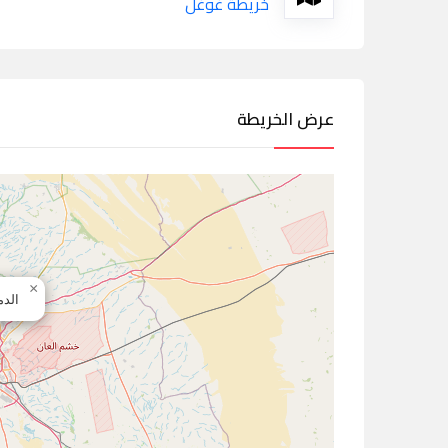
خريطة غوغل
عرض الخريطة
×
الدم