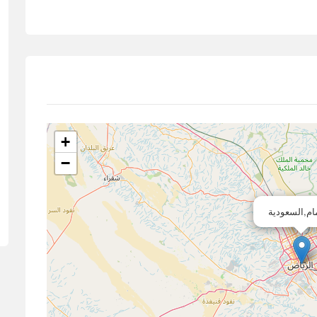
+
−
ام,السعودية