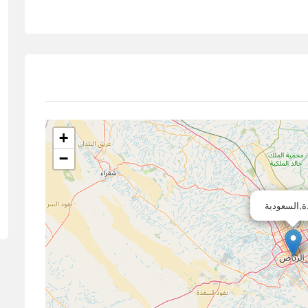
+
−
,السعودية