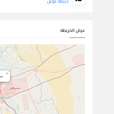
خريطة غوغل
عرض الخريطة
×
جدة