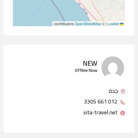
contributors
OpenStreetMap
©
|
Leaflet
NEW
Offline Now
جدة
012 661 3305
sita-travel.net