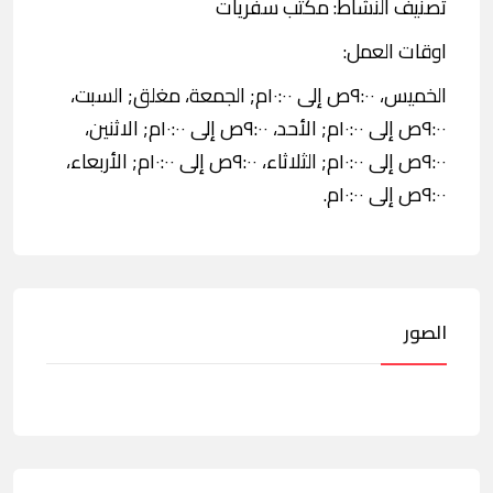
تصنيف النشاط: مكتب سفريات
اوقات العمل:
الخميس، ٩:٠٠ص إلى ١٠:٠٠م; الجمعة، مغلق; السبت،
٩:٠٠ص إلى ١٠:٠٠م; الأحد، ٩:٠٠ص إلى ١٠:٠٠م; الاثنين،
٩:٠٠ص إلى ١٠:٠٠م; الثلاثاء، ٩:٠٠ص إلى ١٠:٠٠م; الأربعاء،
٩:٠٠ص إلى ١٠:٠٠م.
الصور