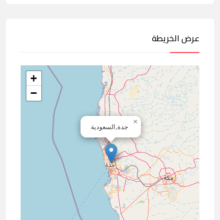
عرض الخريطة
+
−
×
جدة,السعودية