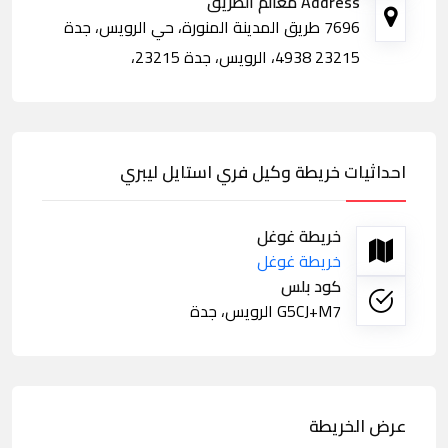
Address معالم الطريق
7696 طريق المدينة المنورة، حي الرويس، جدة
23215 4938، الرويس، جدة 23215،
احداثيات خريطة وكيل فري استايل ليبري
خريطة غوغل
خريطة غوغل
كود بلس
G5CJ+M7 الرويس، جدة
عرض الخريطة