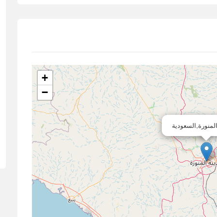
+
−
المنورة,السعودية