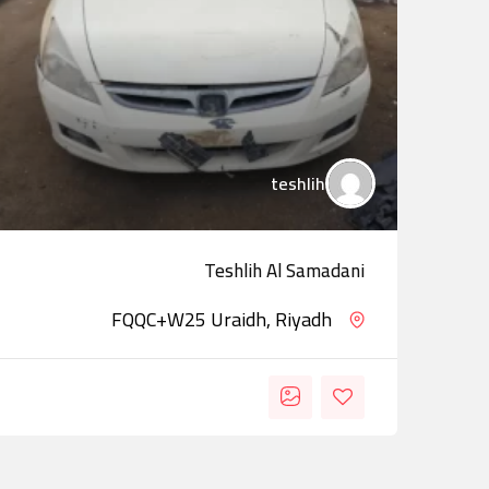
teshlih
Teshlih Al Samadani
FQQC+W25 Uraidh, Riyadh