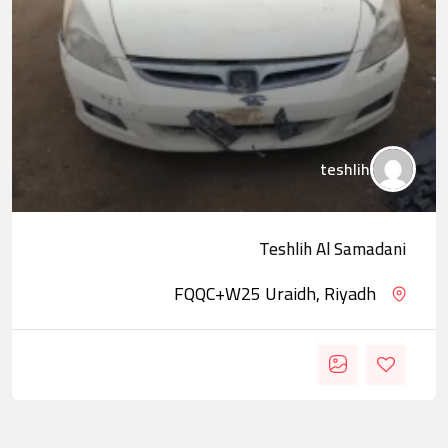
teshlih
Teshlih Al Samadani
FQQC+W25 Uraidh, Riyadh