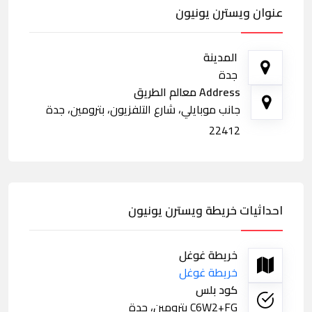
عنوان ويسترن يونيون
المدينة
جدة
Address معالم الطريق
جانب موبايلي، شارع التلفزيون، بترومين، جدة
22412
احداثيات خريطة ويسترن يونيون
خريطة غوغل
خريطة غوغل
كود بلس
C6W2+FG بترومين، جدة