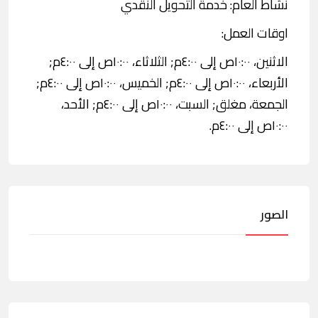
نشاط العام: خدمة التحويل النقدي
اوقات العمل:
الاثنين، ١٠:٠٠ص إلى ٤:٠٠م; الثلاثاء، ١٠:٠٠ص إلى ٤:٠٠م;
الأربعاء، ١٠:٠٠ص إلى ٤:٠٠م; الخميس، ١٠:٠٠ص إلى ٤:٠٠م;
الجمعة، مغلق; السبت، ١٠:٠٠ص إلى ٤:٠٠م; الأحد،
١٠:٠٠ص إلى ٤:٠٠م.
الصور