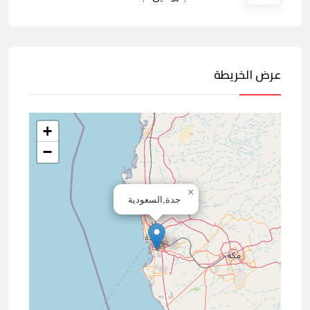
عرض الخريطة
+
−
×
جدة,السعودية