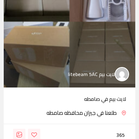
لايت بيم litebeam 5AC
لايت بيم في صامطه
طلعنا في جيزان محافظه صامطه
365