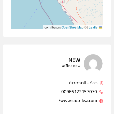
contributors
OpenStreetMap
©
|
Leaflet
NEW
Offline Now
جدة - المحمدية
00966122157070
www.saco-ksa.com/