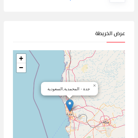
عرض الخريطة
+
−
×
جدة - المحمدية,السعودية