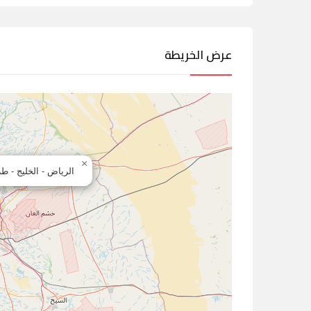
عرض الخريطة
×
الرياض - الخليج - ط