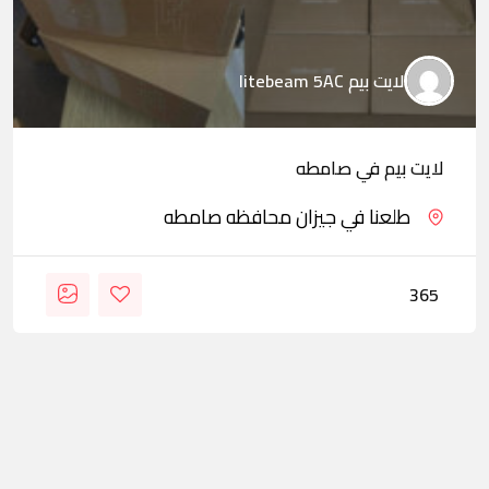
لايت بيم litebeam 5AC
لايت بيم في صامطه
طلعنا في جيزان محافظه صامطه
365