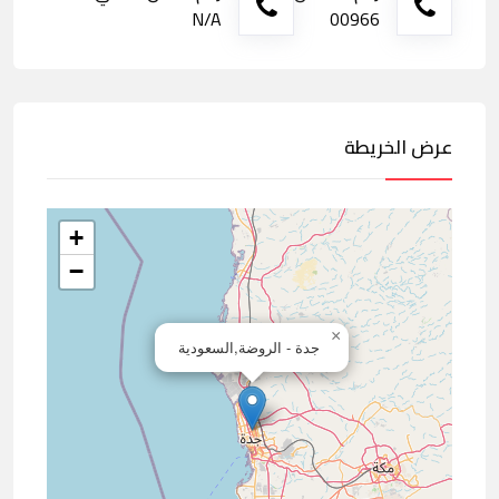
N/A
00966
عرض الخريطة
+
−
×
جدة - الروضة,السعودية