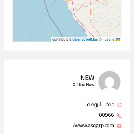
contributors
OpenStreetMap
©
|
Leaflet
NEW
Offline Now
جدة - الروضة
00966
www.asqgrp.com/