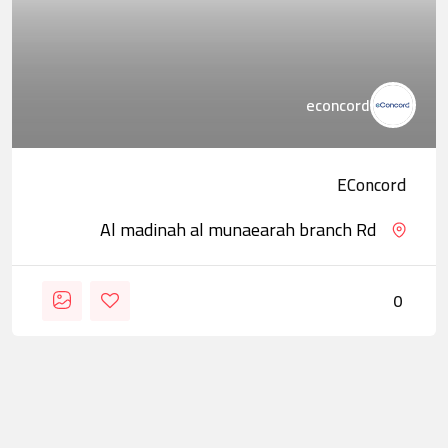
econcord
EConcord
Al madinah al munaearah branch Rd
0