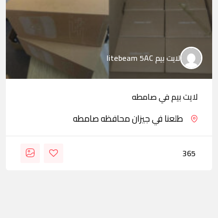
لايت بيم litebeam 5AC
لايت بيم في صامطه
طلعنا في جيزان محافظه صامطه
365