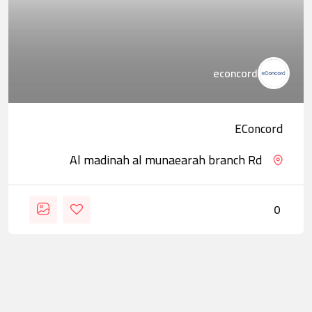
econcord
EConcord
Al madinah al munaearah branch Rd
0