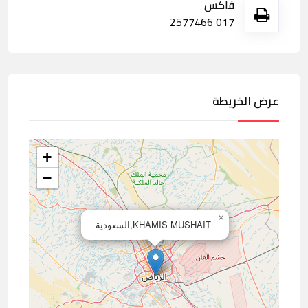
فاكس
017 2577466
عرض الخريطة
+
−
×
KHAMIS MUSHAIT,السعودية