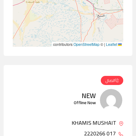
contributors
OpenStreetMap
©
|
Leaflet
اتصال
NEW
Offline Now
KHAMIS MUSHAIT
017 2220266