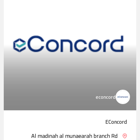
econcord
EConcord
Al madinah al munaearah branch Rd