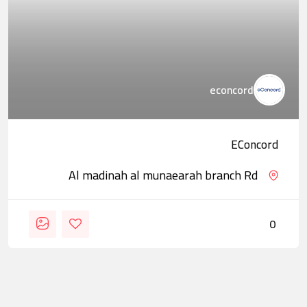
econcord
EConcord
Al madinah al munaearah branch Rd
0