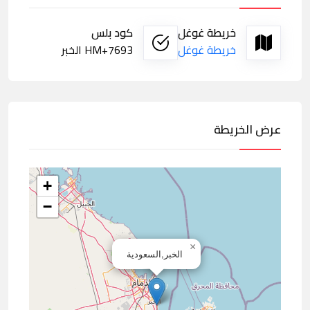
خريطة غوغل
كود بلس
خريطة غوغل
7693+HM الخبر
عرض الخريطة
+
−
×
الخبر,السعودية