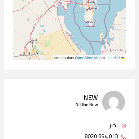
contributors
OpenStreetMap
©
|
Leaflet
NEW
Offline Now
الخبر
013 894 8020