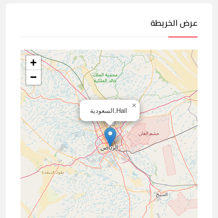
عرض الخريطة
+
−
×
Hail,السعودية