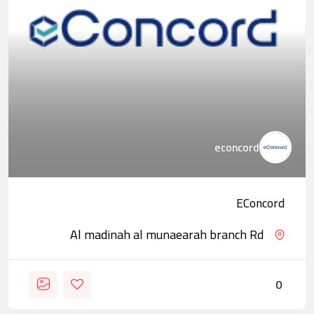
econcord
EConcord
Al madinah al munaearah branch Rd
0