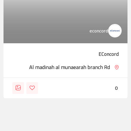
econcord
EConcord
Al madinah al munaearah branch Rd
0