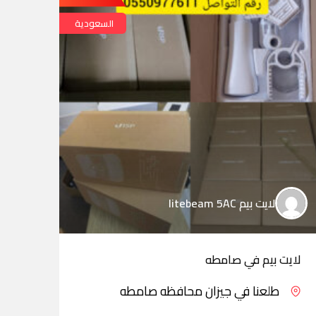
السعودية
لايت بيم litebeam 5AC
لايت بيم في صامطه
لايت
طلعنا في جيزان محافظه صامطه