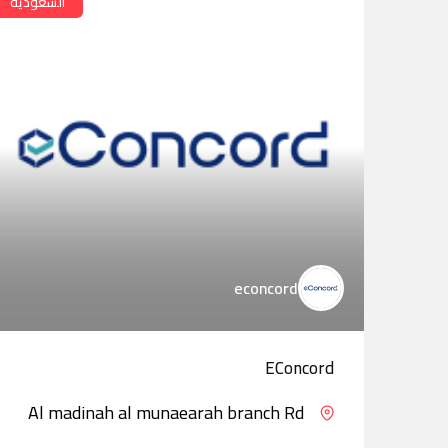
السعودية
econcord
EConcord
Al madinah al munaearah branch Rd