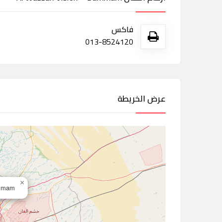
فاكس
013-8524120
عرض الخريطة
×
Dammam,ال