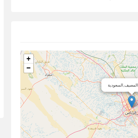
+
−
المصيف,السعودية