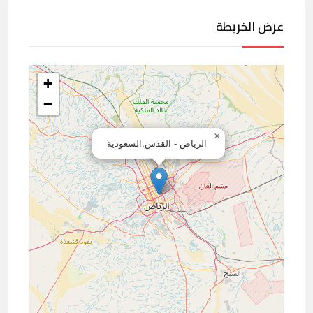
عرض الخريطة
+
−
×
الرياض - القدس,السعودية