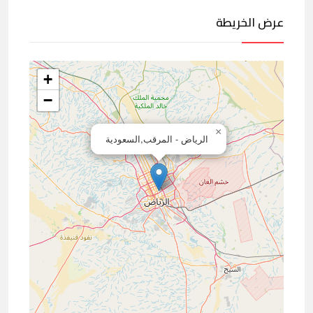
عرض الخريطة
+
−
×
الرياض - المرقب,السعودية