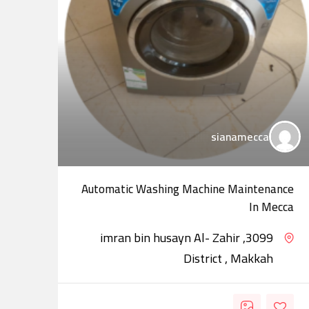
sianamecca
Automatic Washing Machine Maintenance
مؤس
In Mecca
3099, imran bin husayn Al- Zahir
50
District , Makkah