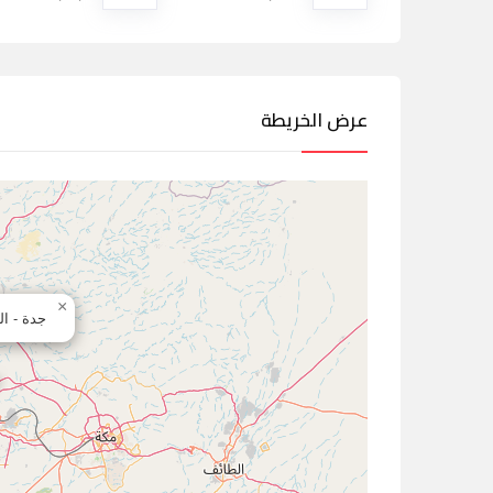
عرض الخريطة
×
جدة - ال