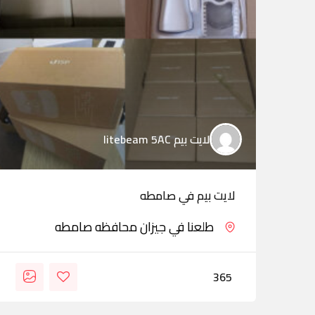
لايت بيم litebeam 5AC
لايت بيم في صامطه
طلعنا في جيزان محافظه صامطه
365