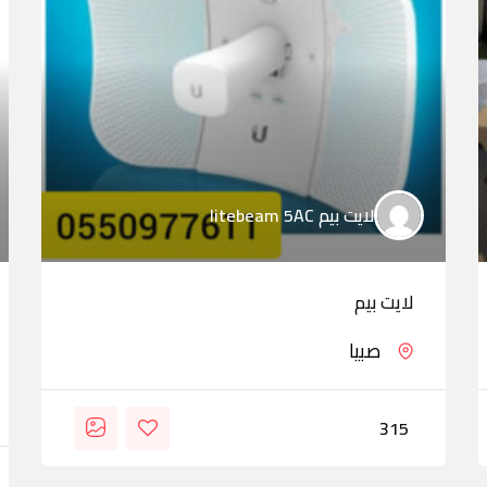
لايت بيم litebeam 5AC
لايت بيم
صبيا
315