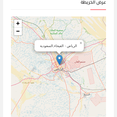
عرض الخريطة
+
−
×
الرياض - الفيحاء,السعودية