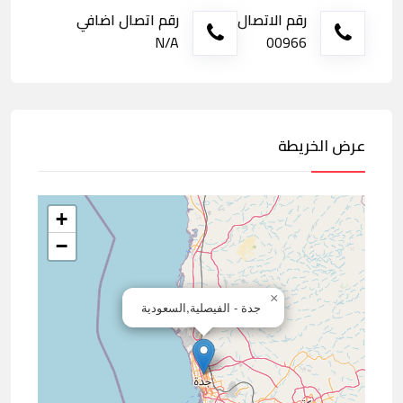
رقم الاتصال
رقم اتصال اضافي
N/A
00966
عرض الخريطة
+
−
×
جدة - الفيصلية,السعودية